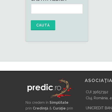
CAUTĂ
ASOCIAŢIA
CUI 39657392
Cluj, România, 
Noi credem în
Simplitate
UNICREDIT BA
prin
Credinţă
&
Curăţie
prin