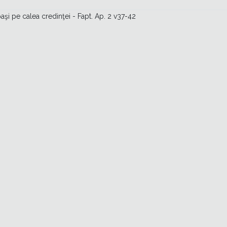
paşi pe calea credinţei - Fapt. Ap. 2 v37-42