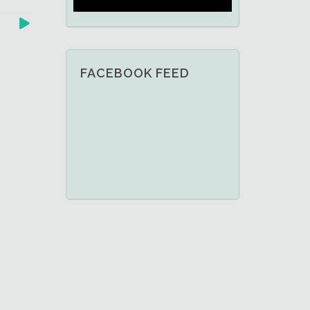
FACEBOOK FEED