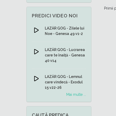
Primii 
PREDICI VIDEO NOI
LAZĂR GOG - Zilele lui
Noe - Genesa 49 v1-2
LAZĂR GOG - Lucrarea
care te înalță - Genesa
40 v14
LAZĂR GOG - Lemnul
care vindecă - Exodul
15 v22-26
Mai multe ...
CAUTĂ PREDICA