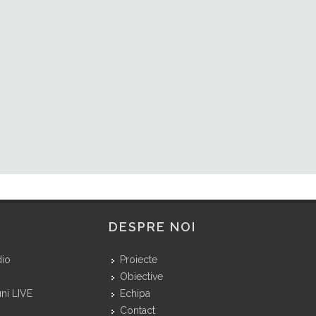
DESPRE NOI
dio
Proiecte
Obiective
ni LIVE
Echipa
Contact