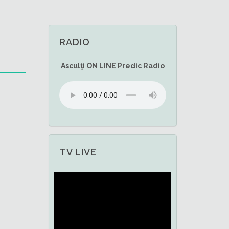
RADIO
Asculţi
ON LINE
Predic Radio
TV LIVE