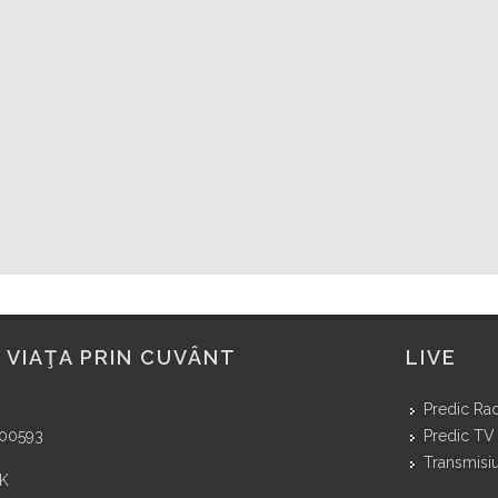
 VIAŢA PRIN CUVÂNT
LIVE
Predic Ra
400593
Predic TV
Transmisiu
NK