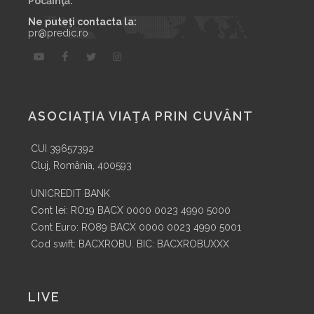
Pocăinţă.
Ne puteţi contacta la:
pr@predic.ro
ASOCIAŢIA VIAŢA PRIN CUVÂNT
CUI 39657392
Cluj, România, 400593
UNICREDIT BANK
Cont lei: RO19 BACX 0000 0023 4990 5000
Cont Euro: RO89 BACX 0000 0023 4990 5001
Cod swift: BACXROBU. BIC: BACXROBUXXX
LIVE