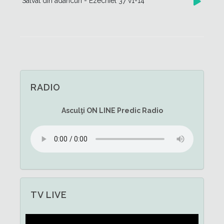
Salvat din adâncuri - Ezechiel 37 v1-14
RADIO
Asculţi
ON LINE
Predic Radio
TV LIVE