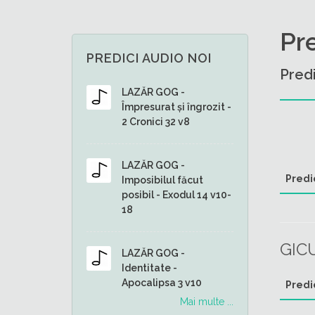
Pr
PREDICI AUDIO NOI
Predi
LAZĂR GOG -
Împresurat și îngrozit -
2 Cronici 32 v8
LAZĂR GOG -
Predi
Imposibilul făcut
posibil - Exodul 14 v10-
18
GIC
LAZĂR GOG -
Identitate -
Apocalipsa 3 v10
Predi
Mai multe ...