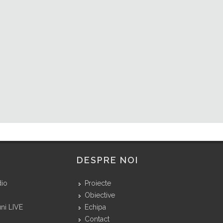
DESPRE NOI
dio
Proiecte
Obiective
ni LIVE
Echipa
Contact