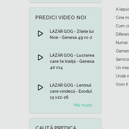
A lepă
PREDICI VIDEO NOI
Cine m
Cum cre
LAZĂR GOG - Zilele lui
Diferen
Noe - Genesa 49 v1-2
Numai 
Oameni
LAZĂR GOG - Lucrarea
Samson
care te înalță - Genesa
40 v14
Un mesa
Unde n
Vom fi
LAZĂR GOG - Lemnul
care vindecă - Exodul
15 v22-26
Mai multe ...
CAUTĂ PREDICA