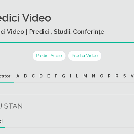
edici Video
ci Video | Predici , Studii, Conferinţe
Predici Audio
Predici Video
cator:
A
B
C
D
E
F
G
I
L
M
N
O
P
R
S
V
U STAN
ci