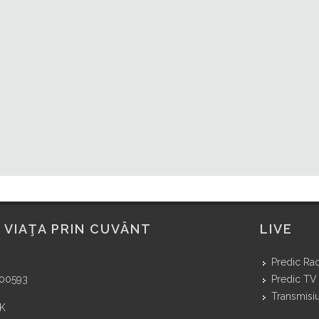
 VIAŢA PRIN CUVÂNT
LIVE
Predic Ra
400593
Predic TV
Transmisiu
NK