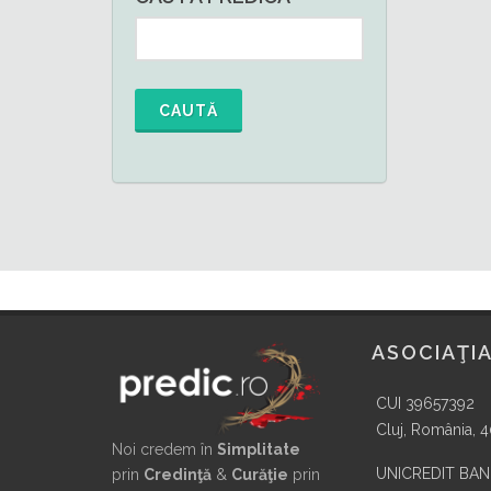
CAUTĂ
ASOCIAŢIA
CUI 39657392
Cluj, România, 
Noi credem în
Simplitate
UNICREDIT BA
prin
Credinţă
&
Curăţie
prin