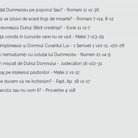
dat Dumnezeu pe poporul Sau? - Romani 11 v1-36
ă va izbăvi de acest trup de moarte? - Romani 7 v14, 8 v2
ionează Duhul Sfânt credinţa? - Evrei 11 v1-7
ţa constă în lucrurile care nu se văd - Matei 7 v13-29
împlineasă-și Domnul Cuvantul Lui - 1 Samuel 1 v10-11, v20-28
 nemulțumiți cu soluția lui Dumnezeu - Numeri 21 v4-9
 mișcat de Duhul Domnului - Judecători 16 v22-31
j pe înțelesul păstorilor - Matei 2 v1-12
e ducem să ne închinăm? - Fapt. Ap. 18 v1-17
 acolo sau nu vom fi? - Proverbe 4 v18