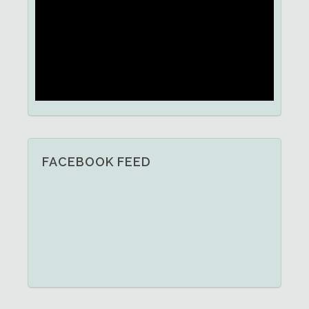
FACEBOOK FEED