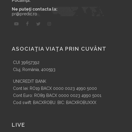
Pocăinţă.
Ne puteţi contacta la:
pr@predic.ro
ASOCIAŢIA VIAŢA PRIN CUVÂNT
CUI 39657392
Cluj, România, 400593
UNICREDIT BANK
Cont lei: RO19 BACX 0000 0023 4990 5000
Cont Euro: RO89 BACX 0000 0023 4990 5001
Cod swift: BACXROBU. BIC: BACXROBUXXX
LIVE