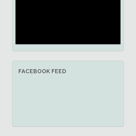
FACEBOOK FEED