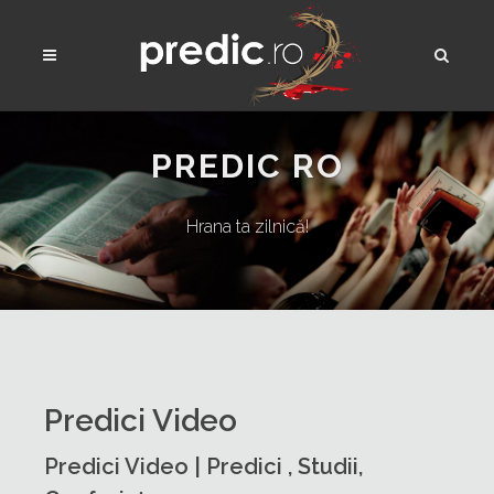
PREDIC RO
Hrana ta zilnică!
Predici Video
Predici Video | Predici , Studii,