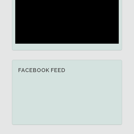
FACEBOOK FEED