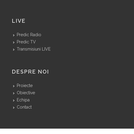
LIVE
Predic Radio
Predic TV
Transmisiuni LIVE
DESPRE NOI
Proiecte
Obiective
Echipa
Contact