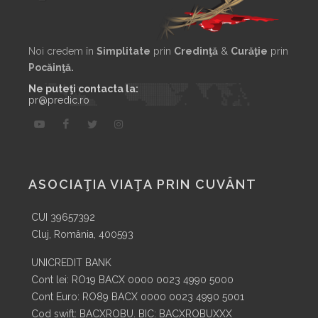
Noi credem în
Simplitate
prin
Credinţă
&
Curăţie
prin
Pocăinţă.
Ne puteţi contacta la:
pr@predic.ro
ASOCIAŢIA VIAŢA PRIN CUVÂNT
CUI 39657392
Cluj, România, 400593
UNICREDIT BANK
Cont lei: RO19 BACX 0000 0023 4990 5000
Cont Euro: RO89 BACX 0000 0023 4990 5001
Cod swift: BACXROBU. BIC: BACXROBUXXX