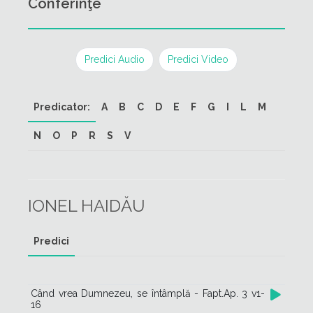
Conferinţe
Predici Audio
Predici Video
Predicator:
A
B
C
D
E
F
G
I
L
M
N
O
P
R
S
V
IONEL HAIDĂU
Predici
Când vrea Dumnezeu, se întâmplă - Fapt.Ap. 3 v1-
16