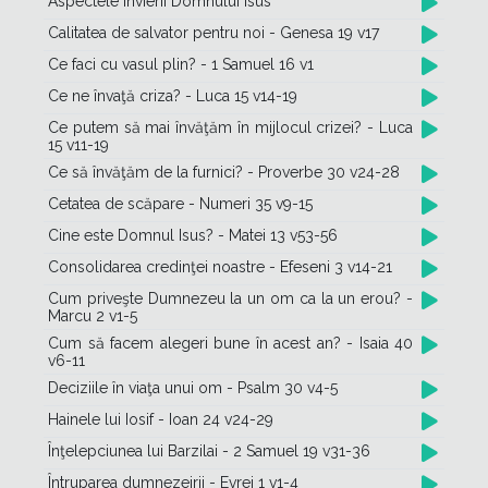
Aspectele învierii Domnului Isus
Calitatea de salvator pentru noi - Genesa 19 v17
Ce faci cu vasul plin? - 1 Samuel 16 v1
Ce ne învaţă criza? - Luca 15 v14-19
Ce putem să mai învăţăm în mijlocul crizei? - Luca
15 v11-19
Ce să învăţăm de la furnici? - Proverbe 30 v24-28
Cetatea de scăpare - Numeri 35 v9-15
Cine este Domnul Isus? - Matei 13 v53-56
Consolidarea credinţei noastre - Efeseni 3 v14-21
Cum priveşte Dumnezeu la un om ca la un erou? -
Marcu 2 v1-5
Cum să facem alegeri bune în acest an? - Isaia 40
v6-11
Deciziile în viaţa unui om - Psalm 30 v4-5
Hainele lui Iosif - Ioan 24 v24-29
Înţelepciunea lui Barzilai - 2 Samuel 19 v31-36
Întruparea dumnezeirii - Evrei 1 v1-4