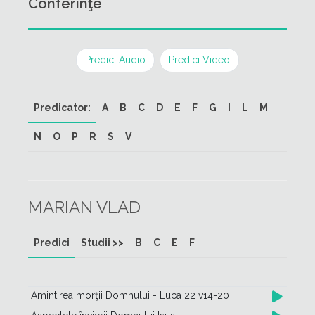
Conferinţe
Predici Audio
Predici Video
Predicator:
A
B
C
D
E
F
G
I
L
M
N
O
P
R
S
V
MARIAN VLAD
Predici
Studii >>
B
C
E
F
Amintirea morţii Domnului - Luca 22 v14-20