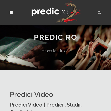
PREDIC RO
Hrana ta zilnică!
Predici Video
Predici Video | Predici , Studii,