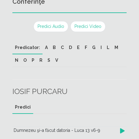
Conferinţe
Predici Audio
Predici Video
Predicator:
A
B
C
D
E
F
G
I
L
M
N
O
P
R
S
V
IOSIF PURCARU
Predici
Dumnezeu şi-a făcut datoria - Luca 13 v6-9