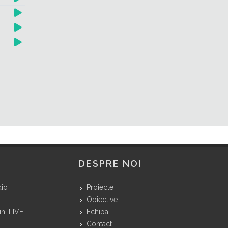
DESPRE NOI
dio
Proiecte
Obiective
ni LIVE
Echipa
Contact