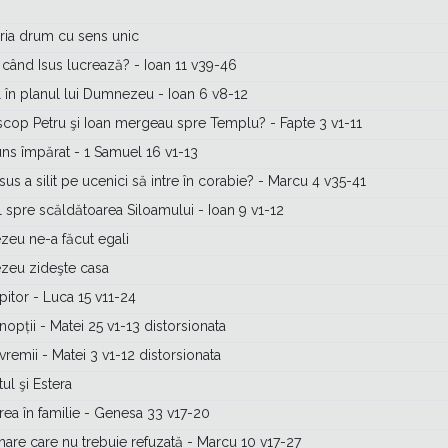
ria drum cu sens unic
 când Isus lucrează? - Ioan 11 v39-46
l în planul lui Dumnezeu - Ioan 6 v8-12
scop Petru şi Ioan mergeau spre Templu? - Fapte 3 v1-11
uns împărat - 1 Samuel 16 v1-13
sus a silit pe ucenici să intre în corabie? - Marcu 4 v35-41
 spre scăldătoarea Siloamului - Ioan 9 v1-12
eu ne-a făcut egali
eu zideşte casa
sipitor - Luca 15 v11-24
nopții - Matei 25 v1-13 distorsionata
vremii - Matei 3 v1-12 distorsionata
ul şi Estera
rea în familie - Genesa 33 v17-20
are care nu trebuie refuzată - Marcu 10 v17-27