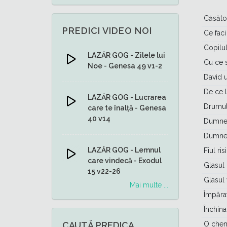
Căsăto
PREDICI VIDEO NOI
Ce faci
Copilu
LAZĂR GOG - Zilele lui
Cu ce 
Noe - Genesa 49 v1-2
David 
De ce I
LAZĂR GOG - Lucrarea
Drumul
care te înalță - Genesa
40 v14
Dumnez
Dumnez
LAZĂR GOG - Lemnul
Fiul ri
care vindecă - Exodul
Glasul 
15 v22-26
Glasul 
Mai multe ...
Împărat
Închina
CAUTĂ PREDICA
O chem