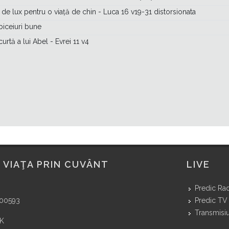
 de lux pentru o viață de chin - Luca 16 v19-31 distorsionata
biceiuri bune
curtă a lui Abel - Evrei 11 v4
 VIAŢA PRIN CUVÂNT
LIVE
Predic Ra
400593
Predic TV
Transmisiu
NK