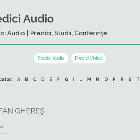
edici Audio
ci Audio | Predici, Studii, Conferinţe
Predici Audio
Predici Video
cator:
A
B
C
D
E
F
G
I
L
M
N
O
P
R
S
T
FAN GHEREŞ
ci