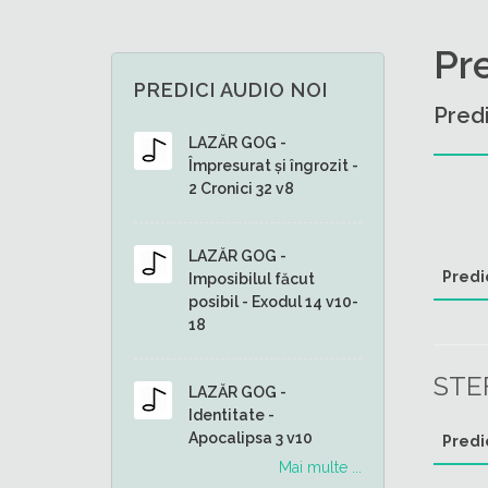
Pr
PREDICI AUDIO NOI
Predi
LAZĂR GOG -
Împresurat și îngrozit -
2 Cronici 32 v8
LAZĂR GOG -
Predi
Imposibilul făcut
posibil - Exodul 14 v10-
18
STE
LAZĂR GOG -
Identitate -
Apocalipsa 3 v10
Predi
Mai multe ...