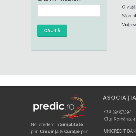
O viață
Să ai o
Viaţa s
CAUTĂ
ASOCIAŢIA
CUI 39657392
Cluj, România, 
Noi credem în
Simplitate
UNICREDIT BA
prin
Credinţă
&
Curăţie
prin