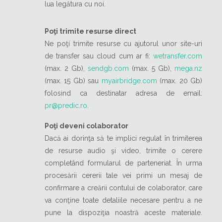
lua legătura cu noi.
Poţi trimite resurse direct
Ne poţí trimite resurse cu ajutorul unor site-uri
de transfer sau cloud cum ar fi:
wetransfer.com
(max. 2 Gb),
sendgb.com
(max. 5 Gb),
mega.nz
(max. 15 Gb) sau
myairbridge.com
(max. 20 Gb)
folosind ca destinatar adresa de email:
pr@predic.ro
.
Poţi deveni colaborator
Dacă ai dorinţa să te implici regulat în trimiterea
de resurse audio şi video, trimite o cerere
completând formularul de parteneriat. În urma
procesării cererii tale vei primi un mesaj de
confirmare a creării contului de colaborator, care
va conţine toate detaliile necesare pentru a ne
pune la dispoziţia noastră aceste materiale.